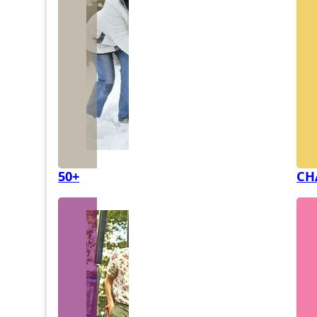
50+
CH